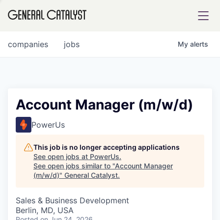
tfolio
companies
jobs
My
alerts
ital
Account Manager (m/w/d)
iglia
PowerUs
UE FUND
This job is no longer accepting applications
See open jobs at
PowerUs
.
See open jobs similar to "
Account Manager
YST INSTITUTE
rmations
(m/w/d)
"
General Catalyst
.
Sales & Business Development
Berlin, MD, USA
ANCE
Posted
on Jun 24, 2026