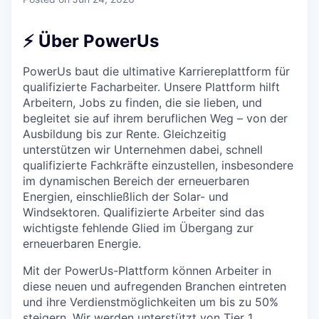
& Content
ION COMPANY
⚡ Über PowerUs
r Team
PowerUs baut die ultimative Karriereplattform für
qualifizierte Facharbeiter. Unsere Plattform hilft
Arbeitern, Jobs zu finden, die sie lieben, und
begleitet sie auf ihrem beruflichen Weg – von der
Ausbildung bis zur Rente. Gleichzeitig
unterstützen wir Unternehmen dabei, schnell
qualifizierte Fachkräfte einzustellen, insbesondere
im dynamischen Bereich der erneuerbaren
Energien, einschließlich der Solar- und
Windsektoren. Qualifizierte Arbeiter sind das
wichtigste fehlende Glied im Übergang zur
erneuerbaren Energie.
Mit der PowerUs-Plattform können Arbeiter in
diese neuen und aufregenden Branchen eintreten
und ihre Verdienstmöglichkeiten um bis zu 50%
steigern. Wir werden unterstützt von Tier 1