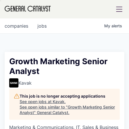
tfolio
companies
jobs
My
alerts
ital
Growth Marketing Senior
Analyst
iglia
UE FUND
Kavak
This job is no longer accepting applications
YST INSTITUTE
rmations
See open jobs at
Kavak
.
See open jobs similar to "
Growth Marketing Senior
Analyst
"
General Catalyst
.
Marketing & Communications, IT, Sales & Business
ANCE