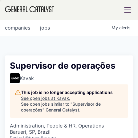
tfolio
companies
jobs
My
alerts
ital
Supervisor de operações
iglia
Kavak
UE FUND
This job is no longer accepting applications
See open jobs at
Kavak
.
See open jobs similar to "
Supervisor de
YST INSTITUTE
rmations
operações
"
General Catalyst
.
Administration, People & HR, Operations
Barueri, SP, Brazil
ANCE
Posted
6+ months ago