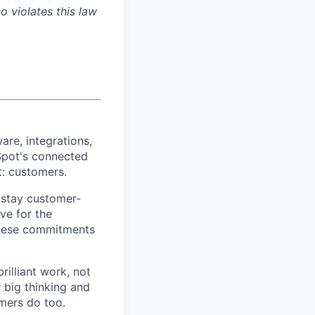
 violates this law
re, integrations,
Spot's connected
t: customers.
 stay customer-
ve for the
 These commitments
rilliant work, not
 big thinking and
mers do too.