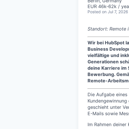
Berlin, Germany
EUR 46k-62k / yea
Posted
on Jul 7, 2026
Standort: Remote i
Wir bei HubSpot l
Business Developm
vielfältige und in
Generationen schä
deine Karriere im
Bewerbung. Gem
Remote-Arbeitsmög
Die Aufgabe eines 
Kundengewinnung ge
geschieht unter Ve
E-Mails sowie Mes
Im Rahmen deiner K