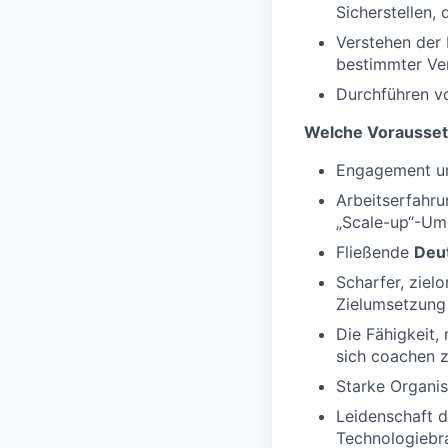
Sicherstellen,
Verstehen der
bestimmter Ve
Durchführen v
Welche Voraussetz
Engagement un
Arbeitserfahr
„Scale-up“-Umg
Fließende
Deut
Scharfer, ziel
Zielumsetzung
Die Fähigkeit,
sich coachen z
Starke Organi
Leidenschaft d
Technologiebr