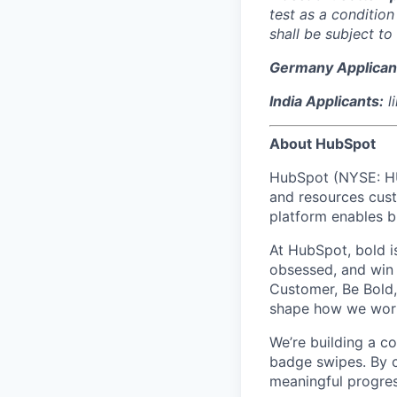
test as a conditio
shall be subject to 
Germany Applican
India
Applicants:
l
About HubSpot
HubSpot (NYSE: HUB
and resources cust
platform enables b
At HubSpot, bold i
obsessed, and win 
Customer, Be Bold,
shape how we work
We’re building a 
badge swipes. By c
meaningful progre