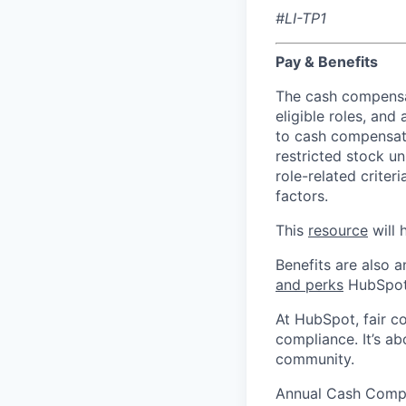
#LI-TP1
Pay & Benefits
The cash compensat
eligible roles, and
to cash compensatio
restricted stock u
role-related criter
factors.
This
resource
will 
Benefits are also 
and perks
HubSpot 
At HubSpot, fair c
compliance. It’s a
community.
Annual Cash Comp