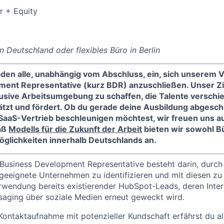
r + Equity
n Deutschland oder flexibles Büro in Berlin
aden alle, unabhängig vom Abschluss, ein, sich unserem V
ent Representative (kurz BDR) anzuschließen. Unser Ziel
klusive Arbeitsumgebung zu schaffen, die Talente verschi
tzt und fördert. Ob du gerade deine Ausbildung abgesch
 SaaS-Vertrieb beschleunigen möchtest, wir freuen uns a
äß
Modells für die Zukunft der Arbeit
bieten wir sowohl Bü
lichkeiten innerhalb Deutschlands an.
Business Development Representative besteht darin, durch
eignete Unternehmen zu identifizieren und mit diesen zu i
rwendung bereits existierender HubSpot-Leads, deren Inter
saging über soziale Medien erneut geweckt wird.
ontaktaufnahme mit potenzieller Kundschaft erfährst du a