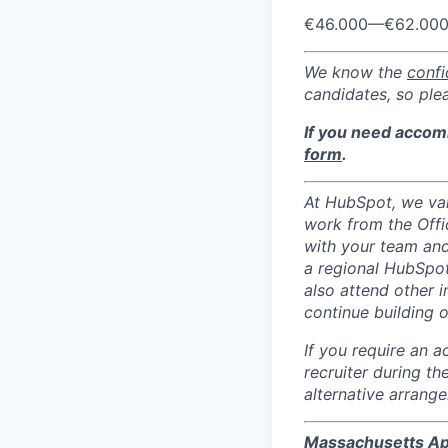
€46.000
—
€62.00
We know the
conf
candidates, so ple
If you need accomm
form
.
At HubSpot, we val
work from the Offi
with your team and 
a regional HubSpot 
also attend other 
continue building 
If you require an 
recruiter during t
alternative arrang
Massachusetts Ap