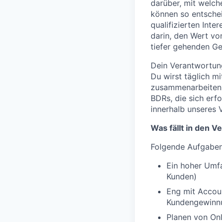
darüber, mit welch
können so entsche
qualifizierten Inter
darin, den Wert v
tiefer gehenden G
Dein Verantwortun
Du wirst täglich m
zusammenarbeiten, 
BDRs, die sich erf
innerhalb unseres 
Was fällt in den 
Folgende Aufgaben 
Ein hoher Umfa
Kunden)
Eng mit Accou
Kundengewinnu
Planen von Onl