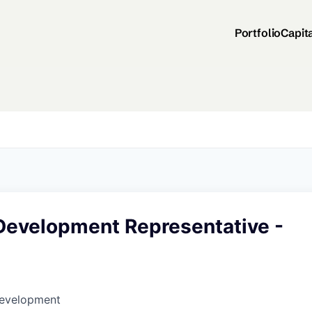
Portfolio
Capit
Development Representative -
Development