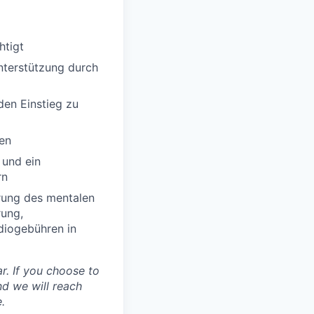
htigt
Unterstützung durch
den Einstieg zu
ten
 und ein
rn
rung des mentalen
rung,
udiogebühren in
r. If you choose to
nd we will reach
.