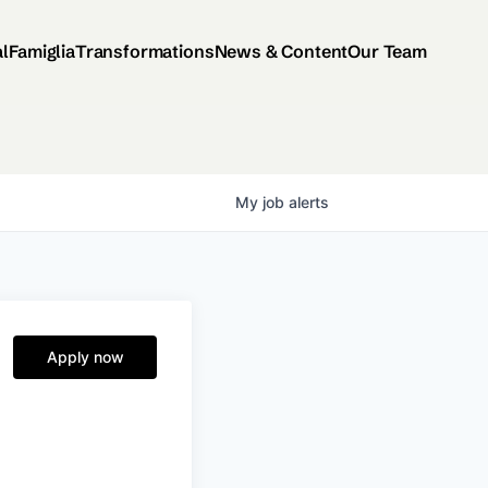
al
Famiglia
Transformations
News & Content
Our Team
My
job
alerts
Apply now