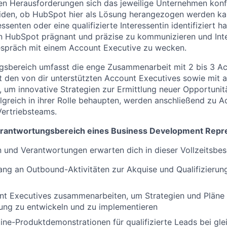
en Herausforderungen sich das jeweilige Unternehmen konfr
iden, ob HubSpot hier als Lösung herangezogen werden ka
essenten oder eine qualifizierte Interessentin identifiziert ha
on HubSpot prägnant und präzise zu kommunizieren und Int
espräch mit einem Account Executive zu wecken.
gsbereich umfasst die enge Zusammenarbeit mit 2 bis 3 Ac
it den von dir unterstützten Account Executives sowie mit
um innovative Strategien zur Ermittlung neuer Opportunitä
olgreich in ihrer Rolle behaupten, werden anschließend zu 
Vertriebsteams.
Verantwortungsbereich eines Business Development Repr
und Verantwortungen erwarten dich in dieser Vollzeitsbes
ng an Outbound-Aktivitäten zur Akquise und Qualifizierun
nt Executives zusammenarbeiten, um Strategien und Pläne 
ng zu entwickeln und zu implementieren
ine-Produktdemonstrationen für qualifizierte Leads bei gle