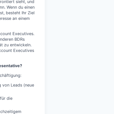
ontiert sieht, und
nn. Wenn du einen
st, besteht Ihr Ziel
eresse an einem
count Executives.
 anderen BDRs
t zu entwickeln.
Account Executives
esentative?
chäftigung:
g von Leads (neue
für die
ichzeitigem