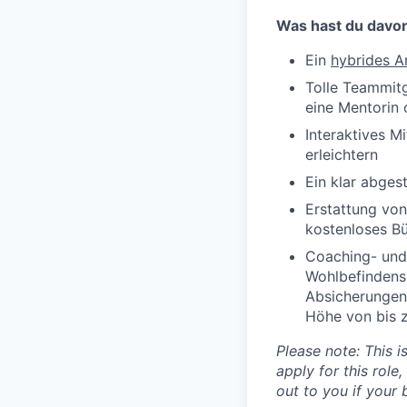
Was hast du davo
Ein
hybrides A
Tolle Teammitg
eine Mentorin 
Interaktives M
erleichtern
Ein klar abges
Erstattung vo
kostenloses B
Coaching- und
Wohlbefindens 
Absicherungen 
Höhe von bis 
Please note: This i
apply for this role
out to you if your