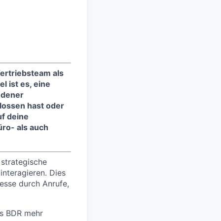
ertriebsteam als
 ist es, eine
edener
lossen hast oder
uf deine
ro- als auch
 strategische
nteragieren. Dies
esse durch Anrufe,
ls BDR mehr