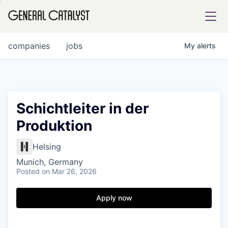
tfolio
companies
jobs
My
alerts
ital
Schichtleiter in der
Produktion
iglia
UE FUND
Helsing
Munich, Germany
Posted
on Mar 26, 2026
YST INSTITUTE
rmations
Apply now
ANCE