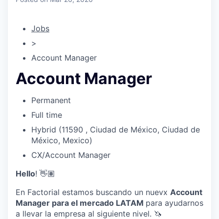
& Content
ION COMPANY
Jobs
r Team
>
Account Manager
Account Manager
Permanent
Full time
Hybrid (11590 , Ciudad de México, Ciudad de
México, Mexico)
CX/Account Manager
Hello
! 👋🏽
En Factorial estamos buscando un nuevx
Account
Manager para el mercado LATAM
para ayudarnos
a llevar la empresa al siguiente nivel. 🦄