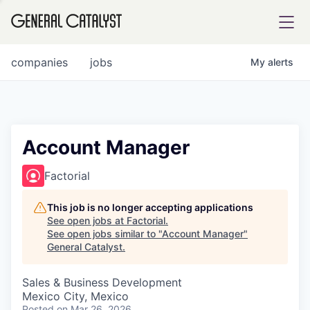
tfolio
companies
jobs
My
alerts
ital
Account Manager
iglia
Factorial
UE FUND
This job is no longer accepting applications
See open jobs at
Factorial
.
See open jobs similar to "
Account Manager
"
YST INSTITUTE
rmations
General Catalyst
.
Sales & Business Development
Mexico City, Mexico
ANCE
Posted
on Mar 26, 2026