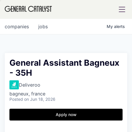
tfolio
companies
jobs
My
alerts
ital
General Assistant Bagneux
- 35H
iglia
UE FUND
Deliveroo
bagneux, france
Posted
on Jun 18, 2026
YST INSTITUTE
rmations
Apply now
ANCE